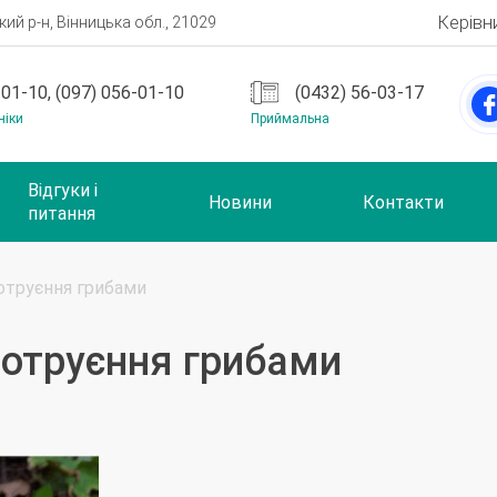
Керівн
ий р-н, Вінницька обл., 21029
-01-10, (097) 056-01-10
(0432) 56-03-17
ніки
Приймальна
Відгуки і
Новини
Контакти
питання
 отруєння грибами
 отруєння грибами