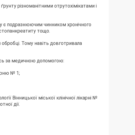
 ґрунту різноманітними отрутохімікатами і
дку є подразнюючим чинником хронічного
истопанкреатиту тощо.
й обробці. Тому навіть довготривала
ись за медичною допомогою:
арню № 1;
огії Вінницької міської клінічної лікарні №
тної дії.