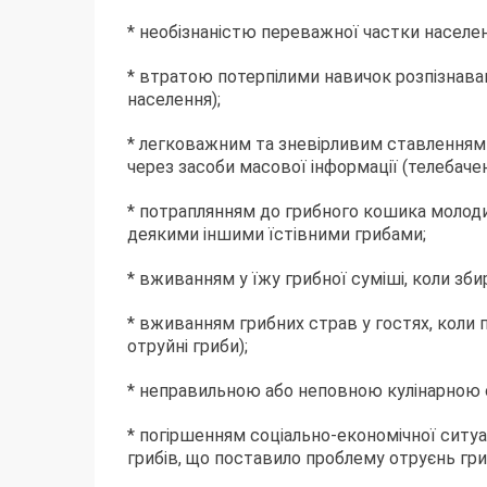
* необізнаністю переважної частки населен
* втратою потерпілими навичок розпізнаван
населення);
* легковажним та зневірливим ставленням 
через засоби масової інформації (телебачен
* потраплянням до грибного кошика молодих
деякими іншими їстівними грибами;
* вживанням у їжу грибної суміші, коли зби
* вживанням грибних страв у гостях, коли 
отруйні гриби);
* неправильною або неповною кулінарною 
* погіршенням соціально-економічної ситуа
грибів, що поставило проблему отруєнь гр