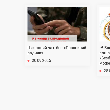
Цифровий чат-бот «Правничий
🎥 Вс
радник»
соціа
«Безб
30.09.2025
може
28.