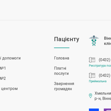
Пацієнту
ої допомоги
Головна
(0432)
Реєстратура пол
ї №1
Платні
послуги
(0432)
ї №2
Приймальна
Звернення
им центром
громадян
Хмельниц
р-н, Він