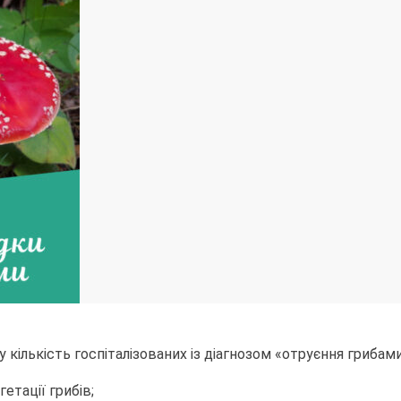
ількість госпіталізованих із діагнозом «отруєння грибами»
етації грибів;