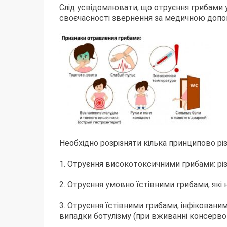
Слід усвідомлювати, що отруєння грибами 
своєчасності звернення за медичною допо
Необхідно розрізняти кілька принципово різ
1. Отруєння високотоксичними грибами: різ
2. Отруєння умовно їстівними грибами, які 
3. Отруєння їстівними грибами, інфіковани
випадки ботулізму (при вживанні консервов