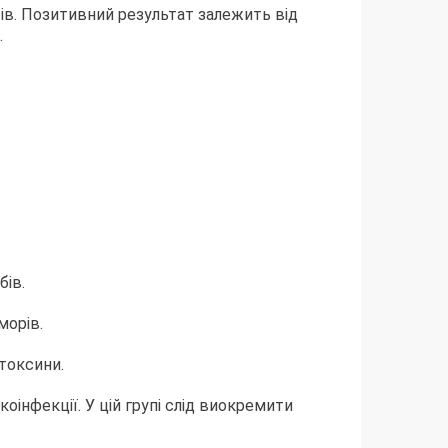
ів. Позитивний результат залежить від
.
бів.
морів.
 токсини.
оінфекції. У цій групі слід виокремити