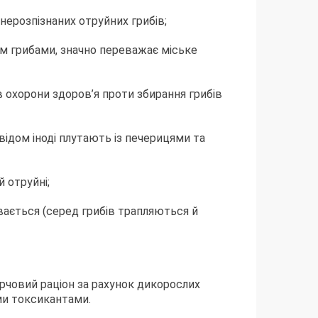
нерозпізнаних отруйних грибів;
ням грибами, значно переважає міське
 охорони здоров’я проти збирання грибів
відом іноді плутають із печерицями та
 отруйні;
ивається (серед грибів трапляються й
арчовий раціон за рахунок дикорослих
ми токсикантами.