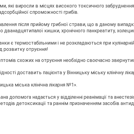
ми, які виросли в місцях високого токсичного забруднення
адсорбційної спроможності грибів.
травлення після прийому грибної страви, що в даному випа
бо дванадцятипалої кишки, хронічного панкреатиту, холец
ганки є термостабільними і не розкладаються при кулінарні
ід розвитку отруєння!
мптомів схожих на отруєння необхідно своєчасно звернут
ідності доставить пацієнта у Вінницьку міську клінічну лік
цька міська клінічна лікарня №1».
а допомога надається у відділенні реанімації та анестезіол
тодів детоксикації та раннім призначенням засобів антидо