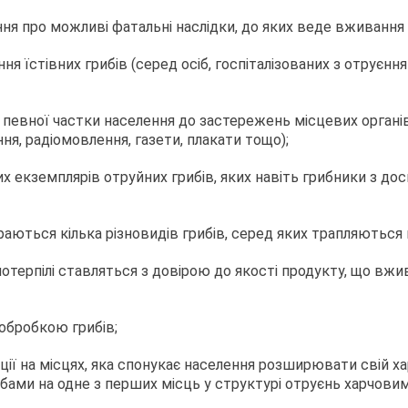
ня про можливі фатальні наслідки, до яких веде вживання 
ня їстівних грибів (серед осіб, госпіталізованих з отруєн
певної частки населення до застережень місцевих органів
ня, радіомовлення, газети, плакати тощо);
 екземплярів отруйних грибів, яких навіть грибники з дос
раються кілька різновидів грибів, серед яких трапляються й
потерпілі ставляться з довірою до якості продукту, що вж
обробкою грибів;
ції на місцях, яка спонукає населення розширювати свій х
ибами на одне з перших місць у структурі отруєнь харчови