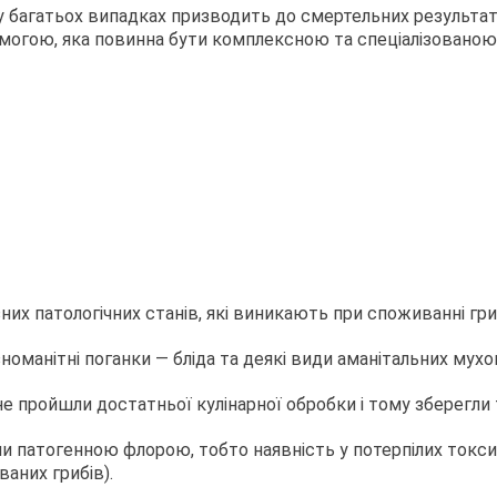
у багатьох випадках призводить до смертельних результат
могою, яка повинна бути комплексною та спеціалізованою
них патологічних станів, які виникають при споживанні гри
номанітні поганки — бліда та деякі види аманітальних мухо
не пройшли достатньої кулінарної обробки і тому зберегли
ми патогенною флорою, тобто наявність у потерпілих токсик
аних грибів).