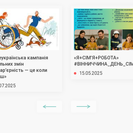
еукраїнська кампанія
«Я+СІМ’Я+РОБОТА»
льних змін
#ВІННИЧЧИНА_ДЕНЬ_СІМ
ар’єрність — це коли
15.05.2025
ш»
07.2025