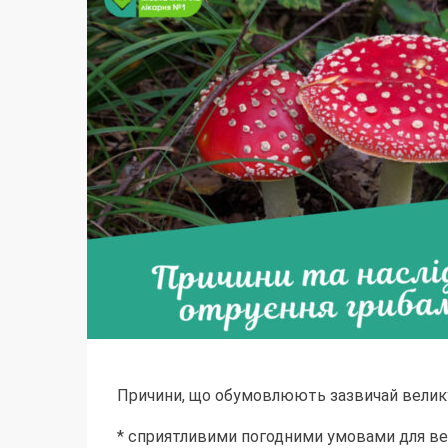
Причини, що обумовлюють зазвичай велику к
* сприятливими погодними умовами для вег