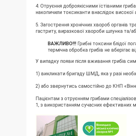
4. Отруєння доброякісними їстівними гриба
накопичили токсиканти внаслідок високої 
5. Загострення хронічних хвороб органів 
гастриту, виразкової хвороби шлунка та/а
ВАЖЛИВО!!!
Грибні токсини блідої по
термічна обробка грибів не вберігає в
У випадку появи після вживання грибів си
1) викликати бригаду ШМД, яка у разі необх
2) або звернутись самостійно до КНП «Вінни
Пацієнтам з отруєнням грибами спеціалізован
1, з використанням сучасних ефективних ме