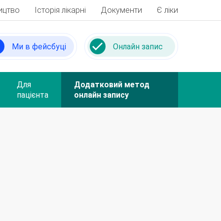
ицтво
Історія лікарні
Документи
Є ліки
Ми в фейсбуці
Онлайн запис
Для
Додатковий метод
пацієнта
онлайн запису