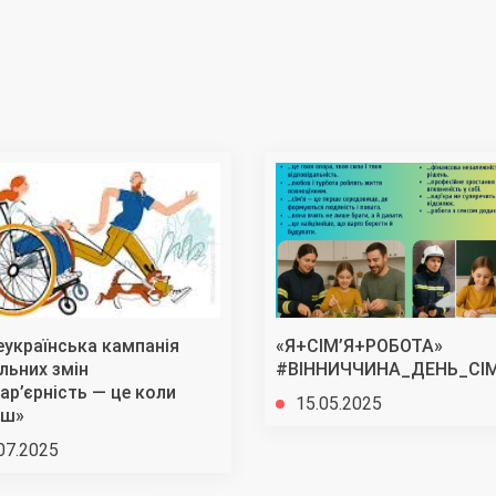
еукраїнська кампанія
«Я+СІМ’Я+РОБОТА»
льних змін
#ВІННИЧЧИНА_ДЕНЬ_СІМ
ар’єрність — це коли
15.05.2025
ш»
07.2025