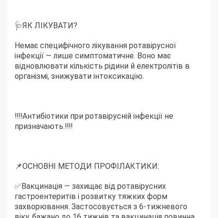
🩺ЯК ЛІКУВАТИ?
Немає специфічного лікування ротавірусної
інфекції — лише симптоматичне. Воно має
відновлювати кількість рідини й електролітів в
організмі, знижувати інтоксикацію.
‼️‼️Антибіотики при ротавірусній інфекції не
призначають.‼️‼️
📌ОСНОВНІ МЕТОДИ ПРОФІЛАКТИКИ:
✅Вакцинація — захищає від ротавірусних
гастроентеритів і розвитку тяжких форм
захворювання. Застосовується з 6-тижневого
віку, бажано до 16 тижнів та вакцинація повинна