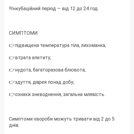
‼️Інкубаційний період — від 12 до 24 год.
СИМПТОМИ:
👉підвищена температура тіла, лихоманка;
👉втрата апетиту;
👉нудота, багаторазова блювота;
👉здуття, діарея понад добу;
👉ознаки зневоднення, загальна млявість.
Симптоми хвороби можуть тривати від 2 до 5
днів.