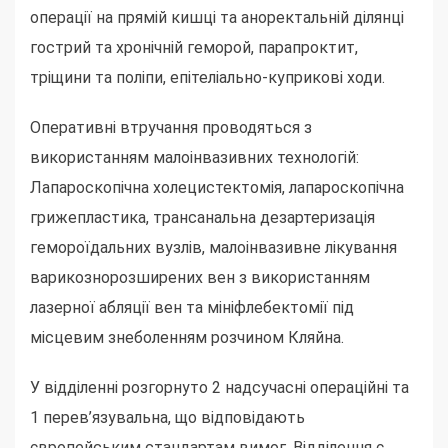
операції на прямій кишці та аноректальній ділянці
гострий та хронічній геморой, парапроктит,
тріщини та поліпи, епітеліально-куприкові ходи.
Оперативні втручання проводяться з
використанням малоінвазивних технологій:
Лапароскопічна холецистектомія, лапароскопічна
грижепластика, трансанальна дезартеризація
гемороїдальних вузлів, малоінвазивне лікування
варикознорозширених вен з використанням
лазерної абляції вен та мініфлебектомії під
місцевим знеболенням розчином Кляйна.
У відділенні розгорнуто 2 надсучасні операційні та
1 перев’язувальна, що відповідають
європейським стандартам вимог. Відділення є