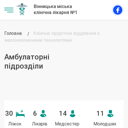
Головна
Клінічне хірургічне відділення з
малоінвазивними технологіями
30
6
14
11
Ліжок
Лікарів
Медсестер
Молодших