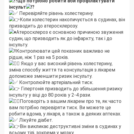
Що потрібно робити аби профілактувати
інсульт
Перевіряйте рівень холестерину.
Коли холестерин накопичується в судинах, він
призводить до атеросклерозу.
Атеросклероз є основною причиною звуження
судин, що призводить як до інфаркту, так і до
інсульту.
Контролювати цей показник важливо не
рідше, ніж 1 раз на 5 років.
Якщо у вас високий рівень холестерину,
зміна способу життя та консультація з лікарем
допоможе зменшити ризик інсульту.
Контролюйте артеріальний тиск.
Гіпертонія призводить до збільшення ризику
інсульту у віці до 80 років у 2-4 рази.
Поговоріть з вашим лікарем про те, як часто
вам потрібно перевіряти тиск. Ви можете це
робити вдома, у лікаря, а також в деяких аптеках.
Лікуйте діабет.
Він викликає деструктивні зміни в судинах у
всьому тілі, зокрема у мозку.