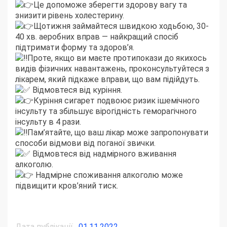
Це допоможе зберегти здорову вагу та
знизити рівень холестерину.
Щотижня займайтеся швидкою ходьбою, 30-
40 хв. аеробних вправ — найкращий спосіб
підтримати форму та здоров’я.
Проте, якщо ви маєте протипокази до якихось
видів фізичних навантажень, проконсультуйтеся з
лікарем, який підкаже вправи, що вам підійдуть.
Відмовтеся від куріння.
Куріння сигарет подвоює ризик ішемічного
інсульту та збільшує вірогідність геморагічного
інсульту в 4 рази.
Пам’ятайте, що ваш лікар може запропонувати
способи відмови від поганої звички.
Відмовтеся від надмірного вживання
алкоголю.
Надмірне споживання алкоголю може
підвищити кров’яний тиск.
Дата публікації
01.11.2022