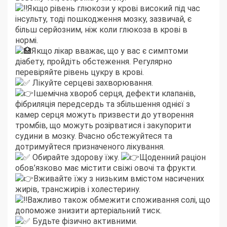
Якщо рівень глюкози у крові високий під час
інсульту, тоді пошкодження мозку, зазвичай, є
більш серйозним, ніж коли глюкоза в крові в
нормі.
Якщо лікар вважає, що у вас є симптоми
діабету, пройдіть обстеження. Регулярно
перевіряйте рівень цукру в крові.
Лікуйте серцеві захворювання.
Ішемічна хвороб серця, дефекти клапанів,
фібриляція передсердь та збільшення однієї з
камер серця можуть призвести до утворення
тромбів, що можуть розірватися і закупорити
судини в мозку. Вчасно обстежуйтеся та
дотримуйтеся призначеного лікування.
Обирайте здорову їжу.
Щоденний раціон
обов’язково має містити свіжі овочі та фрукти.
Вживайте їжу з низьким вмістом насичених
жирів, трансжирів і холестерину.
Важливо також обмежити споживання солі, що
допоможе знизити артеріальний тиск.
Будьте фізично активними.