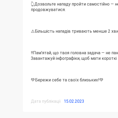
👆Дозвольте нападу пройти самостійно — н
продовжуватися.
⚠️Більшість нападів тривають менше 2 хви
‼️Пам’ятай, що твоя головна задача — не па
Завантажуй інфографіки, щоб мати короткі п
💚Бережи себе та своїх близьких!💚
Дата публікації
15.02.2023