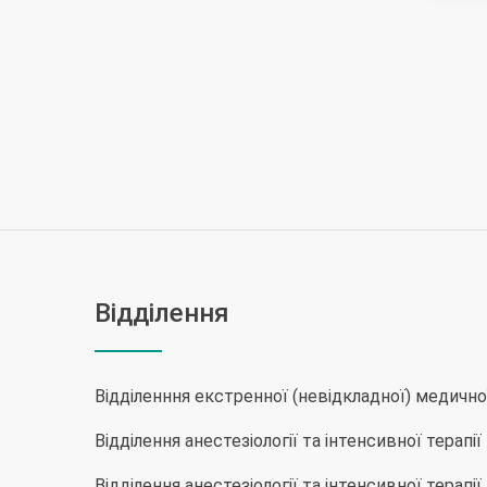
Відділення
Відділенння екстренної (невідкладної) медичн
Відділення анестезіології та інтенсивної терапі
Відділення анестезіології та інтенсивної терапі