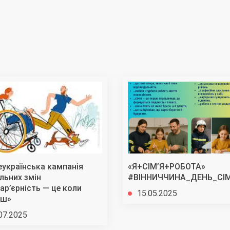
еукраїнська кампанія
«Я+СІМ’Я+РОБОТА»
льних змін
#ВІННИЧЧИНА_ДЕНЬ_СІМ
ар’єрність — це коли
15.05.2025
ш»
07.2025