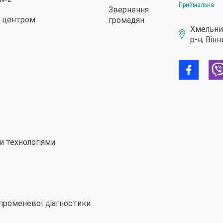
Приймальна
Звернення
им центром
громадян
Хмельниц
р-н, Він
ми технологіями
 променевої діагностики