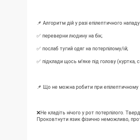
📌 Алгоритм дій у разі епілептичного нападу
✅ переверни людину на бік;
✅ послаб тугий одяг на потерпілому/ій;
✅ підклади щось м’яке під голову (куртка,
📌 Що не можна робити при епілептичному 
❌Не кладіть нічого у рот потерпілого. Тв
Проковтнути язик фізично неможливо, проте