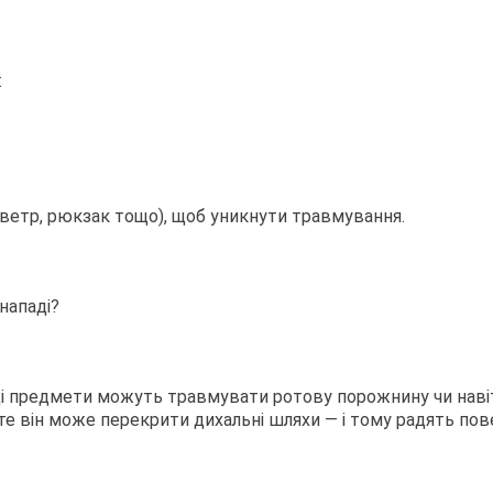
:
 светр, рюкзак тощо), щоб уникнути травмування.
нападі?
ерді предмети можуть травмувати ротову порожнину чи нав
 він може перекрити дихальні шляхи — і тому радять повер