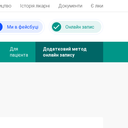
ицтво
Історія лікарні
Документи
Є ліки
Ми в фейсбуці
Онлайн запис
Для
Додатковий метод
пацієнта
онлайн запису