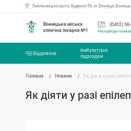
Хмельницьке шосе, будинок 96, м. Вінниця, Вінницьк
(0432) 56
Реєстратура поліклі
Амбулаторні
Відділення
підрозділи
Головна
Новини
Як діяти у разі епіле
Як діяти у разі епіл