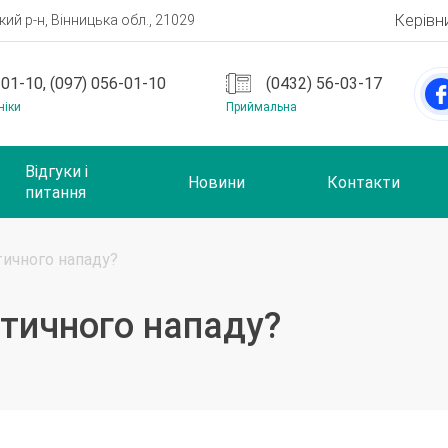
Керівн
ий р-н, Вінницька обл., 21029
-01-10, (097) 056-01-10
(0432) 56-03-17
ніки
Приймальна
Відгуки і
Новини
Контакти
питання
птичного нападу?
ептичного нападу?