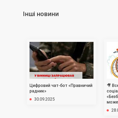
Інші новини
Цифровий чат-бот «Правничий
🎥 Вс
радник»
соціа
«Безб
30.09.2025
може
28.