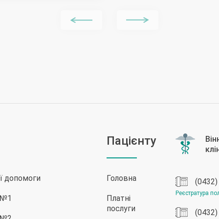
Пацієнту
ої допомоги
Головна
(0432)
Реєстратура пол
ї №1
Платні
послуги
(0432)
ї №2