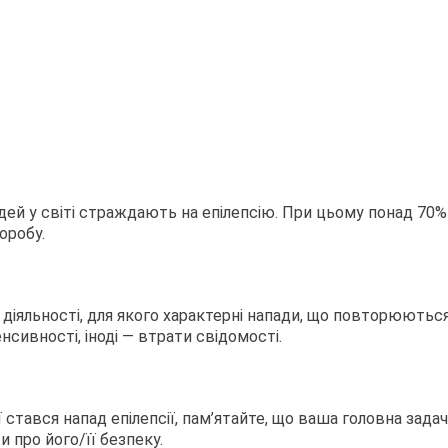
ей у світі страждають на епілепсію. При цьому понад 70%
оробу.
ї діяльності, для якого характерні напади, що повторюютьс
нсивності, іноді — втрати свідомості.
стався напад епілепсії, пам’ятайте, що ваша головна задач
и про його/її безпеку.