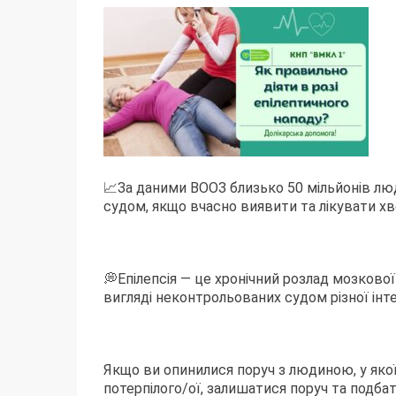
📈За даними ВООЗ близько 50 мільйонів люд
судом, якщо вчасно виявити та лікувати хв
💭Епілепсія — це хронічний розлад мозково
вигляді неконтрольованих судом різної інте
Якщо ви опинилися поруч з людиною, у якої 
потерпілого/ої, залишатися поруч та подбат