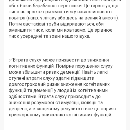
обох боків барабанної перетинки. Це гарантує, що
тиск не зросте при зміні тиску навколишнього
повітря (напр. у літаку або десь на великій висоті).
Потім євстахієві труби відкриваються, аби
зменшити тиск, коли ми ковтаємо. Це зрівнює
тиск усередині та зовні нашого вуха.
✅Втрата слуху може призвести до зниження
когнітивних функцій. Помірне порушення слуху
може збільшити ризик деменції. Навіть легкі
ступені втрати слуху здатні підвищити
довгостроковий ризик зниження когнітивних
функцій та деменції у людей із когнітивними
здібностями. Втрата слуху призводить до
зниження розумової стимуляції, ізоляції та
депресії, а в кінцевому результаті все це сприяє
прискореному зниженню когнітивних функцій.