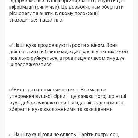
відправляється в інші органи, які потребують цієї
інформації (очі, м’язи). Це дозволяє нам зберігати
рівновагу та знати, в якому положенні
знаходиться наше тіло.
✅Наші вуха продовжують рости з віком. Вони
дійсно стають більшими, адже хрящ у наших вухах
повільно руйнується, а гравітація з часом змушує
їх подовжуватися.
✅Вуха здатні самоочищатись. Нормальне
утворення вушної сірки – це ознака того, що наші
вуха добре очищаються. Ця здатність допомагає
зберегти вуха зволоженими та захищеними.
✅Наші вуха ніколи не сплять. Навіть попри сон,