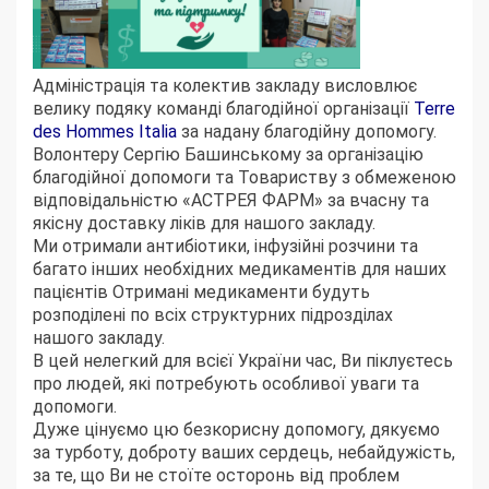
Адміністрація та колектив закладу висловлює
велику подяку команді благодійної організації
Terre
des Hommes Italia
за надану благодійну допомогу.
Волонтеру Сергію Башинському за організацію
благодійної допомоги та Товариству з обмеженою
відповідальністю «АСТРЕЯ ФАРМ» за вчасну та
якісну доставку ліків для нашого закладу.
Ми отримали антибіотики, інфузійні розчини та
багато інших необхідних медикаментів для наших
пацієнтів Отримані медикаменти будуть
розподілені по всіх
структурних підрозділах
нашого закладу.
В цей нелегкий для всієї України час, Ви піклуєтесь
про людей, які потребують особливої уваги та
допомоги.
Дуже цінуємо цю безкорисну допомогу, дякуємо
за турботу, доброту ваших сердець, небайдужість,
за те, що Ви не стоїте осторонь від проблем