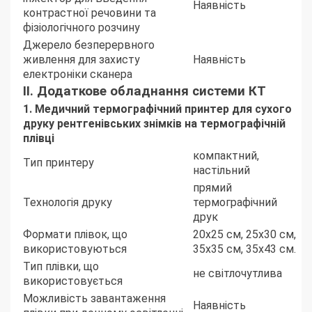
Наявність
контрастної речовини та
фізіологічного розчину
Джерело безперервного
живлення для захисту
Наявність
електроніки сканера
II. Додаткове обладнання системи КТ
1. Медичний термографічний принтер для сухого
друку рентгенівських знімків на термографічній
плівці
компактний,
Тип принтеру
настільний
прямий
Технологія друку
термографічний
друк
Формати плівок, що
20х25 см, 25х30 см,
використовуються
35х35 см, 35х43 см.
Тип плівки, що
не світлочутлива
використовується
Можливість завантаження
Наявність