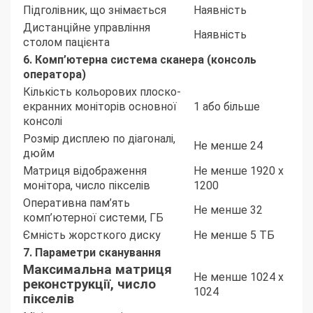
Підголівник, що знімається
Наявність
Дистанційне управління
Наявність
столом пацієнта
6. Комп’ютерна система сканера (консоль
оператора)
Кількість кольорових плоско-
екранних моніторів основної
1 або більше
консолі
Розмір дисплею по діагоналі,
Не менше 24
дюйм
Матриця відображення
Не менше 1920 х
монітора, число пікселів
1200
Оперативна пам’ять
Не менше 32
комп’ютерної системи, ГБ
Ємність жорсткого диску
Не менше 5 ТБ
7.
Параметри сканування
Максимальна матриця
Не менше 1024 х
реконструкції, число
1024
пікселів