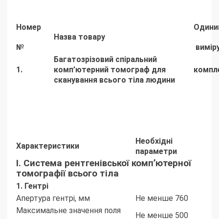
Номер
Одини
Назва товару
№
вимір
Багатозрізовий спіральний
1.
комп’ютерний томограф для
компл
сканування всього тіла людини
Необхідні
Характеристики
параметри
I. Система рентгенівської комп’ютерної
томографії всього тіла
1. Гентр
і
Апертура гентрі, мм
Не менше 760
Максимальне значення поля
Не менше 500