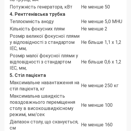
Потужність генератора, кВт
Не менше 50
4. Рентгенівська трубка
Теплоємність аноду
Не менше 5,0 MHU
Кількість фокусних плям
Не менше 2
Розмір великої фокусної плями
у відповідності з стандартом
Не більше 1,1 х 1,2
IEC, мм,
Розмір малої фокусної плями у
відповідності з стандартом
Не більше 0,6 х 1,2
IEC, мм,
5. Стіл пацієнта
Максимальне навантаження на
Не менше 250 кг
стіл пацієнта, кг
Максимальна швидкість
повздовжнього переміщення
Не менше 100
столу в високошвидкісному
режимі, мм/сек
Діапазон столу, що сканується,
Не менше 160
см