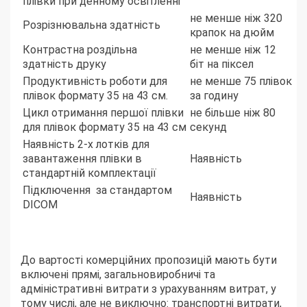
плівки при денному освітленні
не менше ніж 320
Розрізнювальна здатність
крапок на дюйм
Контрастна роздільна
не менше ніж 12
здатність друку
біт на піксел
Продуктивність роботи для
не менше 75 плівок
плівок формату 35 на 43 см.
за годину
Цикл отримання першої плівки
не більше ніж 80
для плівок формату 35 на 43 см
секунд
Наявність 2-х лотків для
завантаження плівки в
Наявність
стандартній комплектації
Підключення за стандартом
Наявність
DICOM
До вартості комерційних пропозицій мають бути
включені прямі, загальновиробничі та
адміністративні витрати з урахуванням витрат, у
тому числі, але не виключно: транспортні витрати,