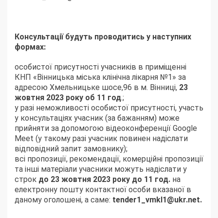
Консультації будуть проводитись у наступних
формах:
особистої присутності учасників в приміщенні
КНП «Вінницька міська клінічна лікарня №1» за
адресою Хмельницьке шосе,96 в м. Вінниці,
23
жовтня 2023 року об 11 год
.;
у разі неможливості особистої присутності, участь
у консультаціях учасник (за бажанням) може
прийняти за допомогою відеоконференції Google
Meet (у такому разі учасник повинен надіслати
відповідний запит замовнику);
всі пропозиції, рекомендації, комерційні пропозиції
та інші матеріали учасники можуть надіслати у
строк
до 23 жовтня 2023 року до 11 год.
на
електронну пошту контактної особи вказаної в
даному оголошені, а саме:
tender1_vmkl1@ukr.net.