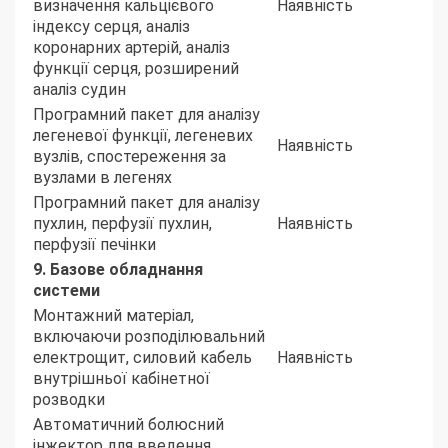
визначення кальцієвого
Наявність
індексу серця, аналіз
коронарних артерій, аналіз
функції серця, розширений
аналіз судин
Програмний пакет для аналізу
легеневої функції, легеневих
Наявність
вузлів, спостереження за
вузлами в легенях
Програмний пакет для аналізу
пухлин, перфузії пухлин,
Наявність
перфузії печінки
9. Базове обладнання
системи
Монтажний матеріал,
включаючи розподілювальний
електрощит, силовий кабель
Наявність
внутрішньої кабінетної
розводки
Автоматичний болюсний
інжектор для введення