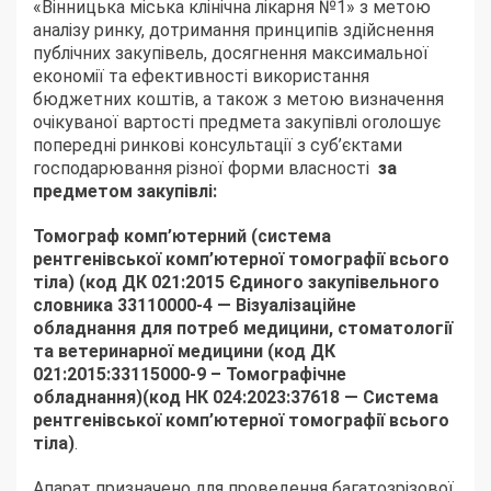
«Вінницька міська клінічна лікарня №1» з метою
аналізу ринку, дотримання принципів здійснення
публічних закупівель, досягнення максимальної
економії та ефективності використання
бюджетних коштів, а також з метою визначення
очікуваної вартості предмета закупівлі оголошує
попередні ринкові консультації з суб’єктами
господарювання різної форми власності
за
предметом закупівлі:
Томограф комп’ютерний (система
рентгенівської комп’ютерної томографії всього
тіла) (код ДК 021:2015 Єдиного закупівельного
словника 33110000-4 — Візуалізаційне
обладнання для потреб медицини, стоматології
та ветеринарної медицини (код ДК
021:2015:33115000-9 – Томографічне
обладнання)(код НК 024:2023:37618 — Система
рентгенівської комп’ютерної томографії всього
тіла)
.
Апарат призначено для проведення багатозрізової