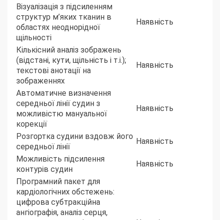
Візуалізація з підсиленням
структур м’яких тканин в
Наявність
областях неоднорідної
щільності
Кількісний аналіз зображень
(відстані, кути, щільність і т.і.);
Наявність
текстові анотації на
зображеннях
Автоматичне визначення
середньої лінії судин з
Наявність
можливістю мануальної
корекції
Розгортка судини вздовж його
Наявність
середньої лінії
Можливість підсилення
Наявність
контурів судин
Програмний пакет для
кардіологічних обстежень:
цифрова субтракційна
ангіографія, аналіз серця,