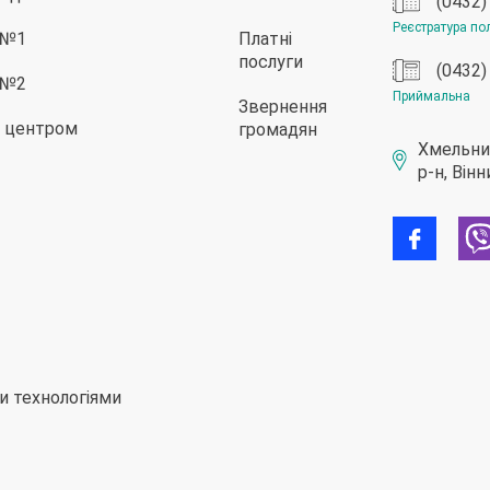
(0432)
Реєстратура пол
ї №1
Платні
послуги
(0432)
ї №2
Приймальна
Звернення
им центром
громадян
Хмельниц
р-н, Він
ми технологіями