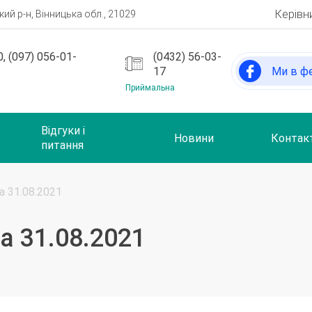
Керівн
ий р-н, Вінницька обл., 21029
, (097) 056-01-
(0432) 56-03-
17
Ми в ф
Приймальна
Відгуки і
Новини
Контак
питання
 31.08.2021
а 31.08.2021