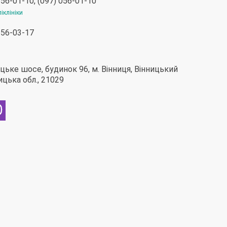
 56-01-10, (097) 056-01-10
іклініки
 56-03-17
ьке шосе, будинок 96, м. Вінниця, Вінницький
ницька обл., 21029