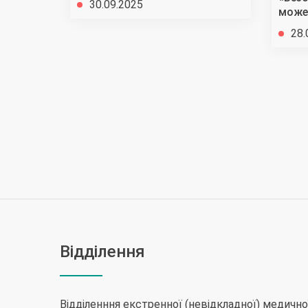
30.09.2025
може
28.
Відділення
Відділенння екстренної (невідкладної) медичн