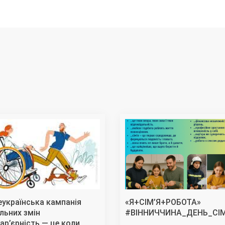
еукраїнська кампанія
«Я+СІМ’Я+РОБОТА»
льних змін
#ВІННИЧЧИНА_ДЕНЬ_СІМ
ар’єрність — це коли