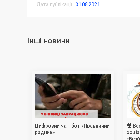
Дата публікації
31.08.2021
Інші новини
Цифровий чат-бот «Правничий
🎥 Вс
радник»
соціа
«Безб