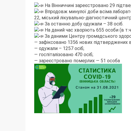
На Вінниччині зареєстровано 29 підт
Впродовж минулої доби всіма лаборатор
22, міський лікувально-діагностичний центр
За останню добу одужали – 38 осіб.
На даний час хворіють 655 особи (в т.ч.
За даними Центру громадського здоров’
— зафіксовано 1356 нових підтверджених ви
— одужали – 1257 осіб;
— госпіталізовано 470 осіб;
— зареєстровано померлих — 51 особа