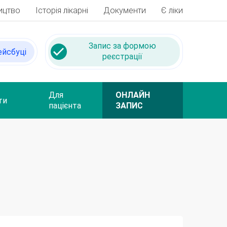
ицтво
Історія лікарні
Документи
Є ліки
ейсбуці
Для
ОНЛАЙН
ти
пацієнта
ЗАПИС