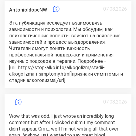
07.08.2026
AntonioIdopeNW
Эта публикация исследует взаимосвязь
зависимости и психологии. Мы обсудим, как
психологические аспекты влияют на появление
зависимостей и процесс выздоровления.
Читатели смогут понять важность
профессиональной поддержки и применения
научных подходов в терапии. Подробнее -
[url=https://stop-alko.info/alkogolizm/stadii-
alkogolizma-i-simptomy.html]признаки симптомы и
стадии алкоголизма[/url]
07.08.2026
Wow that was odd. I just wrote an incredibly long
comment but after I clicked submit my comment
didn't appear. Grrrr... well I'm not writing all that over
again. Anyhow, just wanted to say great blog!