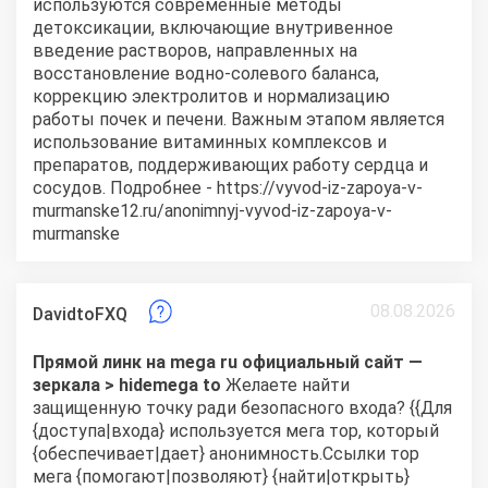
используются современные методы
детоксикации, включающие внутривенное
введение растворов, направленных на
восстановление водно-солевого баланса,
коррекцию электролитов и нормализацию
работы почек и печени. Важным этапом является
использование витаминных комплексов и
препаратов, поддерживающих работу сердца и
сосудов. Подробнее - https://vyvod-iz-zapoya-v-
murmanske12.ru/anonimnyj-vyvod-iz-zapoya-v-
murmanske
08.08.2026
DavidtoFXQ
Прямой линк на mega ru официальный сайт —
зеркала >
hidemega to
Желаете найти
защищенную точку ради безопасного входа? {{Для
{доступа|входа} используется мега тор, который
{обеспечивает|дает} анонимность.Ссылки тор
мега {помогают|позволяют} {найти|открыть}