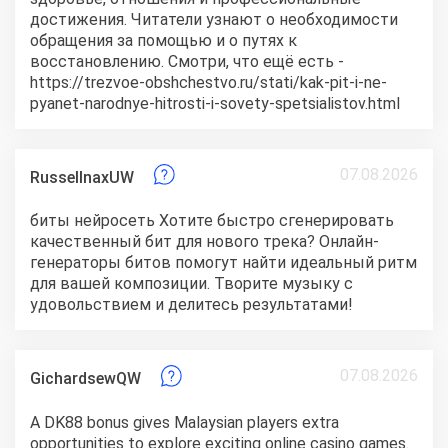
достижения. Читатели узнают о необходимости
обращения за помощью и о путях к
восстановлению. Смотри, что ещё есть -
https://trezvoe-obshchestvo.ru/stati/kak-pit-i-ne-
pyanet-narodnye-hitrosti-i-sovety-spetsialistov.html
07.08.2026
RussellnaxUW
биты нейросеть
Хотите быстро сгенерировать
качественный бит для нового трека? Онлайн-
генераторы битов помогут найти идеальный ритм
для вашей композиции. Творите музыку с
удовольствием и делитесь результатами!
07.08.2026
GichardsewQW
A DK88 bonus gives Malaysian players extra
opportunities to explore exciting online casino games.