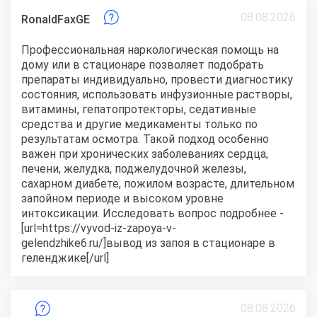
08.08.2026
RonaldFaxGE
Профессиональная наркологическая помощь на
дому или в стационаре позволяет подобрать
препараты индивидуально, провести диагностику
состояния, использовать инфузионные растворы,
витамины, гепатопротекторы, седативные
средства и другие медикаменты только по
результатам осмотра. Такой подход особенно
важен при хронических заболеваниях сердца,
печени, желудка, поджелудочной железы,
сахарном диабете, пожилом возрасте, длительном
запойном периоде и высоком уровне
интоксикации. Исследовать вопрос подробнее -
[url=https://vyvod-iz-zapoya-v-
gelendzhike6.ru/]вывод из запоя в стационаре в
геленджике[/url]
08.08.2026