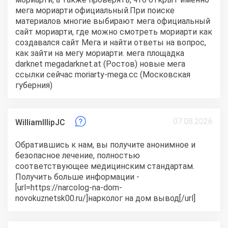
мега мориарти официальный.При поиске
материалов многие выбирают мега официальный
сайт мориарти, где можно смотреть мориарти как
создавался сайт Мега и найти ответы на вопрос,
как зайти на мегу мориарти.
мега площадка
darknet
megadarknet.at (Ростов)
новые мега
ссылки сейчас
moriarty-mega.cc (Московская
губерния)
07.08.2026
WilliamIllipJC
Обратившись к нам, вы получите анонимное и
безопасное лечение, полностью
соответствующее медицинским стандартам.
Получить больше информации -
[url=https://narcolog-na-dom-
novokuznetsk00.ru/]нарколог на дом вывод[/url]