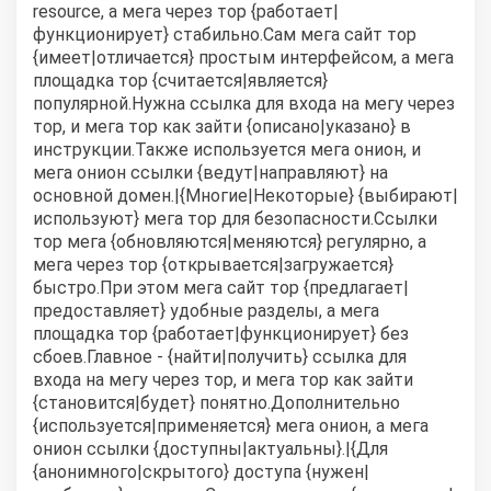
resource, а мега через тор {работает|
функционирует} стабильно.Сам мега сайт тор
{имеет|отличается} простым интерфейсом, а мега
площадка тор {считается|является}
популярной.Нужна ссылка для входа на мегу через
тор, и мега тор как зайти {описано|указано} в
инструкции.Также используется мега онион, и
мега онион ссылки {ведут|направляют} на
основной домен.|{Многие|Некоторые} {выбирают|
используют} мега тор для безопасности.Ссылки
тор мега {обновляются|меняются} регулярно, а
мега через тор {открывается|загружается}
быстро.При этом мега сайт тор {предлагает|
предоставляет} удобные разделы, а мега
площадка тор {работает|функционирует} без
сбоев.Главное - {найти|получить} ссылка для
входа на мегу через тор, и мега тор как зайти
{становится|будет} понятно.Дополнительно
{используется|применяется} мега онион, а мега
онион ссылки {доступны|актуальны}.|{Для
{анонимного|скрытого} доступа {нужен|