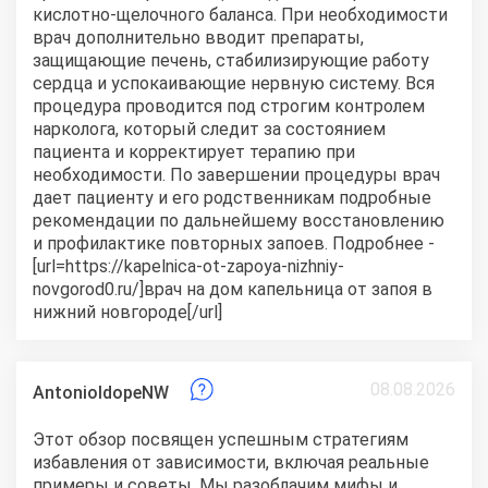
кислотно-щелочного баланса. При необходимости
врач дополнительно вводит препараты,
защищающие печень, стабилизирующие работу
сердца и успокаивающие нервную систему. Вся
процедура проводится под строгим контролем
нарколога, который следит за состоянием
пациента и корректирует терапию при
необходимости. По завершении процедуры врач
дает пациенту и его родственникам подробные
рекомендации по дальнейшему восстановлению
и профилактике повторных запоев. Подробнее -
[url=https://kapelnica-ot-zapoya-nizhniy-
novgorod0.ru/]врач на дом капельница от запоя в
нижний новгороде[/url]
08.08.2026
AntonioIdopeNW
Этот обзор посвящен успешным стратегиям
избавления от зависимости, включая реальные
примеры и советы. Мы разоблачим мифы и