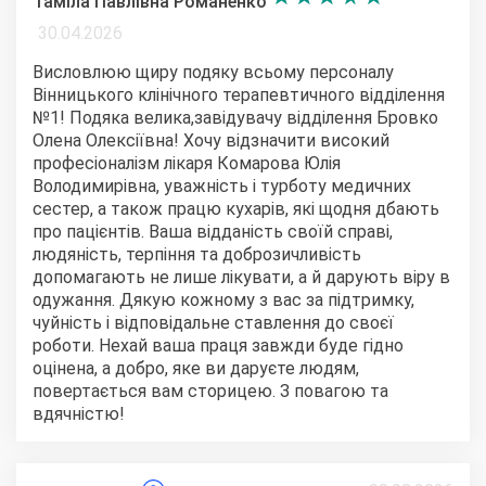
Таміла Павлівна Романенко
30.04.2026
Висловлюю щиру подяку всьому персоналу
Вінницького клінічного терапевтичного відділення
№1! Подяка велика,завідувачу відділення Бровко
Олена Олексіївна! Хочу відзначити високий
професіоналізм лікаря Комарова Юлія
Володимирівна, уважність і турботу медичних
сестер, а також працю кухарів, які щодня дбають
про пацієнтів. Ваша відданість своїй справі,
людяність, терпіння та доброзичливість
допомагають не лише лікувати, а й дарують віру в
одужання. Дякую кожному з вас за підтримку,
чуйність і відповідальне ставлення до своєї
роботи. Нехай ваша праця завжди буде гідно
оцінена, а добро, яке ви даруєте людям,
повертається вам сторицею. З повагою та
вдячністю!