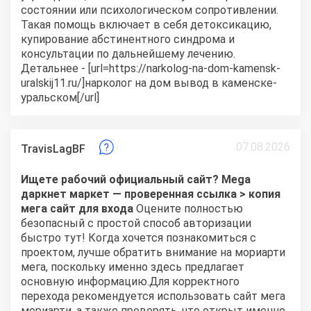
состоянии или психологическом сопротивлении.
Такая помощь включает в себя детоксикацию,
купирование абстинентного синдрома и
консультации по дальнейшему лечению.
Детальнее - [url=https://narkolog-na-dom-kamensk-
uralskij11.ru/]нарколог на дом вывод в каменске-
уральском[/url]
07.08.2026
TravisLagBF
Ищете рабочий официальный сайт? Mega
даркнет маркет — проверенная ссылка >
копия
мега сайт для входа
Оцените полностью
безопасный с простой способ авторизации
быстро тут! Когда хочется познакомиться с
проектом, лучше обратить внимание на мориарти
мега, поскольку именно здесь предлагает
основную информацию.Для корректного
перехода рекомендуется использовать сайт мега
мориарти, а также проверять, что открыт именно