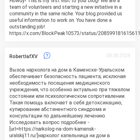
Howdy! This is my first visit to your blog! We are a
team of volunteers and starting a new initiative in a
community in the same niche. Your blog provided us
useful information to work on. You have done a
outstanding job!
https://x.com/BlockPeak10573/status/20859918161561
08.08.2026
RobertlafXV
Вызов нарколога на дом в Каменске-Уральском
обеспечивает безопасность пациента, исключая
необходимость посещения медицинского
учреждения, что особенно актуально при тяжелом
состоянии или психологическом сопротивлении.
Такая помощь включает в себя детоксикацию,
купирование абстинентного синдрома и
консультации по дальнейшему лечению.
Исследовать вопрос подробнее -
[url=https://narkolog-na-dom-kamensk-
uralskij11.ru/]нарколог капельница на дом в