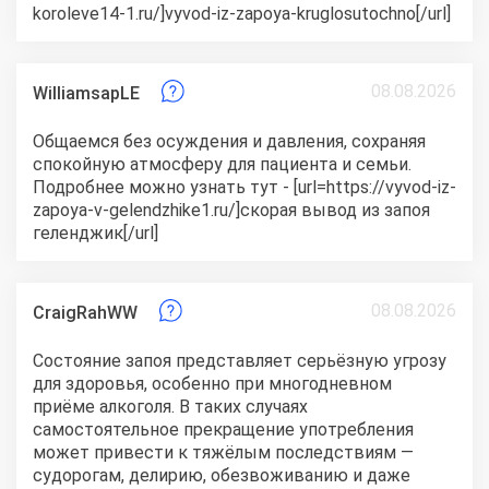
koroleve14-1.ru/]vyvod-iz-zapoya-kruglosutochno[/url]
08.08.2026
WilliamsapLE
Общаемся без осуждения и давления, сохраняя
спокойную атмосферу для пациента и семьи.
Подробнее можно узнать тут - [url=https://vyvod-iz-
zapoya-v-gelendzhike1.ru/]скорая вывод из запоя
геленджик[/url]
08.08.2026
CraigRahWW
Состояние запоя представляет серьёзную угрозу
для здоровья, особенно при многодневном
приёме алкоголя. В таких случаях
самостоятельное прекращение употребления
может привести к тяжёлым последствиям —
судорогам, делирию, обезвоживанию и даже