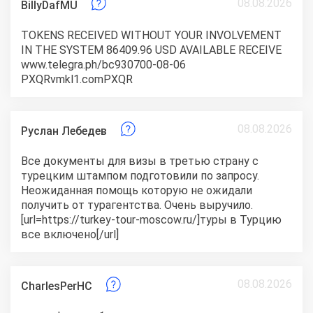
08.08.2026
BillyDafMU
TOKENS RECEIVED WITHOUT YOUR INVOLVEMENT
IN THE SYSTEM 86409.96 USD AVAILABLE RECEIVE
www.telegra.ph/bc930700-08-06
PXQRvmkl1.comPXQR
08.08.2026
Руслан Лебедев
Все документы для визы в третью страну с
турецким штампом подготовили по запросу.
Неожиданная помощь которую не ожидали
получить от турагентства. Очень выручило.
[url=https://turkey-tour-moscow.ru/]туры в Турцию
все включено[/url]
08.08.2026
CharlesPerHC