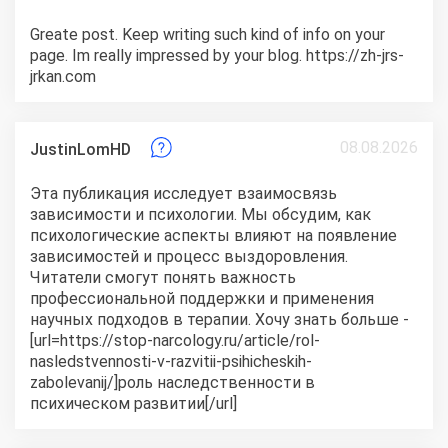
Greate post. Keep writing such kind of info on your
page. Im really impressed by your blog. https://zh-jrs-
jrkan.com
08.08.2026
JustinLomHD
Эта публикация исследует взаимосвязь
зависимости и психологии. Мы обсудим, как
психологические аспекты влияют на появление
зависимостей и процесс выздоровления.
Читатели смогут понять важность
профессиональной поддержки и применения
научных подходов в терапии. Хочу знать больше -
[url=https://stop-narcology.ru/article/rol-
nasledstvennosti-v-razvitii-psihicheskih-
zabolevanij/]роль наследственности в
психическом развитии[/url]