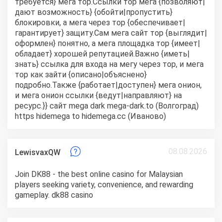
требуется} мега тор.Ссылки тор мега {позволяют|
дают возможность} {обойти|пропустить}
блокировки, а мега через тор {обеспечивает|
гарантирует} защиту.Сам мега сайт тор {выглядит|
оформлен} понятно, а мега площадка тор {имеет|
обладает} хорошей репутацией.Важно {иметь|
знать} ссылка для входа на мегу через тор, и мега
тор как зайти {описано|объяснено}
подробно.Также {работает|доступен} мега онион,
и мега онион ссылки {ведут|направляют} на
ресурс.}}
сайт mega dark
mega-dark.to (Волгоград)
https hidemega to
hidemega.cc (Иваново)
08.08.2026
LewisvaxQW
Join DK88 - the best online casino for Malaysian
players seeking variety, convenience, and rewarding
gameplay.
dk88 casino