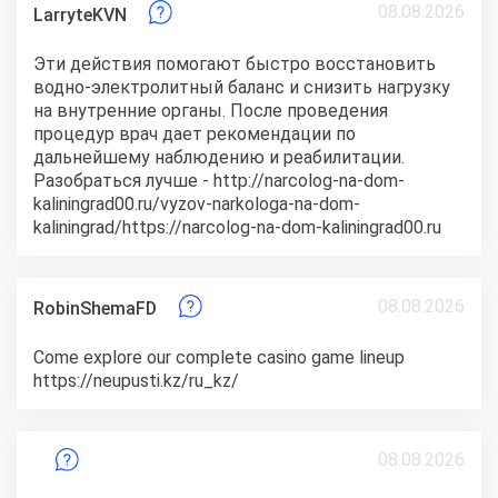
08.08.2026
LarryteKVN
Эти действия помогают быстро восстановить
водно-электролитный баланс и снизить нагрузку
на внутренние органы. После проведения
процедур врач дает рекомендации по
дальнейшему наблюдению и реабилитации.
Разобраться лучше - http://narcolog-na-dom-
kaliningrad00.ru/vyzov-narkologa-na-dom-
kaliningrad/https://narcolog-na-dom-kaliningrad00.ru
08.08.2026
RobinShemaFD
Come explore our complete casino game lineup
https://neupusti.kz/ru_kz/
08.08.2026