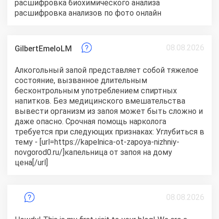
расшифровка биохимического анализа
расшифровка анализов по фото онлайн
08.08.2026
GilbertEmeloLM
Алкогольный запой представляет собой тяжелое
состояние, вызванное длительным
бесконтрольным употреблением спиртных
напитков. Без медицинского вмешательства
вывести организм из запоя может быть сложно и
даже опасно. Срочная помощь нарколога
требуется при следующих признаках: Углубиться в
тему - [url=https://kapelnica-ot-zapoya-nizhniy-
novgorod0.ru/]капельница от запоя на дому
цена[/url]
08.08.2026