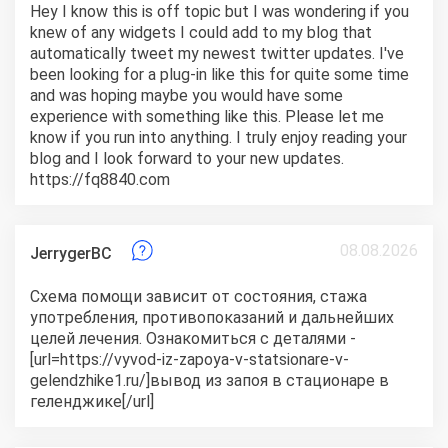
Hey I know this is off topic but I was wondering if you
knew of any widgets I could add to my blog that
automatically tweet my newest twitter updates. I've
been looking for a plug-in like this for quite some time
and was hoping maybe you would have some
experience with something like this. Please let me
know if you run into anything. I truly enjoy reading your
blog and I look forward to your new updates.
https://fq8840.com
08.08.2026
JerrygerBC
Схема помощи зависит от состояния, стажа
употребления, противопоказаний и дальнейших
целей лечения. Ознакомиться с деталями -
[url=https://vyvod-iz-zapoya-v-statsionare-v-
gelendzhike1.ru/]вывод из запоя в стационаре в
геленджике[/url]