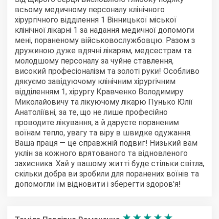
всьому медичному персоналу клінічного
хірургічного відділення 1 Вінницької міської
клінічної лікарні 1 за надання медичної допомоги
мені, пораненому військовослужбовцю. Разом з
дружиною дуже вдячні лікарям, медсестрам та
молодшому персоналу за чуйне ставлення,
високий професіоналізм та золоті руки! Особливо
дякуємо завідуючому клінічним хірургічним
відділенням 1, хірургу Кравченко Володимиру
Миколайовичу та лікуючому лікарю Пунько Юлії
Анатоліївні, за те, що не лише професійно
проводите лікування, а й даруєте пораненим
воїнам тепло, увагу та віру в швидке одужання.
Ваша праця — це справжній подвиг! Низький вам
уклін за кожного врятованого та відновленого
захисника. Хай у вашому житті буде стільки світла,
скільки добра ви зробили для поранених воїнів та
допомогли їм відновити і зберегти здоров'я!