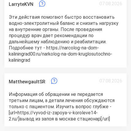
07.08.2026
LarryteKVN
Эти действия помогают быстро восстановить
водно-электролитный баланс и снизить нагрузку
на внутренние органы. После проведения
процедур врач дает рекомендации по
дальнейшему наблюдению и реабилитации.
Подробнее тут - https://narcolog-na-dom-
kaliningrad00.ru/narkolog-na-dom-kruglosutochno-
kaliningrad
07.08.2026
MatthewgaultSR
Информация об обращении не передается
третьим лицам, а детали лечения обсуждаются
только с пациентом. Изучить вопрос глубже -
[url=https://vyvod-iz-zapoya-v-koroleve14-
2.ru/]вывод из запоя в москве стационар[/url]