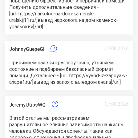
повышению эффективности первичной помощи.
Получить дополнительные сведения -
[url=https://narkolog-na-dom-kamensk-
uralskij11.ru/]выезд нарколога на дом каменск-
уральский[/url]
07.08.2026
JohnnyGuepeGI
Принимаем заявки круглосуточно, уточняем
состояние и подбираем безопасный формат
помощи. Детальнее - [url=https://vyvod-iz-zapoya-v-
anape1.ru/]вывод из запоя с выездом анапа[/url]
07.08.2026
JeremyUtipsWQ
В этой статье мы рассматриваем
разрушительное влияние зависимости на жизнь
человека. Обсуждаются аспекты, такие как
здоровье, отношения и профессиональные