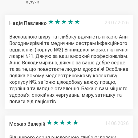
відгуків
29.07.2026
Надія Павленко
Висловлюю щиру та глибоку вдячність лікарю Анні
Володимирівні та медичним сестрам інфекційного
відділення (корпус №2) Вінницької міської клінічної
лікарні №1. Дякую за ваш високий професіоналізм.
Анно Володимирівно, дякую за ваше добре серце
та за те, що повертаєте людям здоров'я! Особлива
подяка всьому медсестринському колективу
корпусу №2 за їхню цілодобову важку працю,
терпіння та лагідне ставлення. Бажаю вам міцного
здоров'я, спокійних чергувань, миру, затишку та
поваги від пацієнтів
14.06.2026
Можар Валерій
Від щирого серця висловлюю глибоку подяку