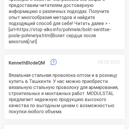
предоставим читателям достоверную
информацию о различных подходах. Получите
опыт многообразия методов и найдите
подходящий способ для себя! Читать далее > -
[url=https://stop-alko.info/pohmele/bolit-serdtse-
posle-pohmelya.html]болит сердце после
алкоголя[/url]
08.08.2026
KennethBlodeQM
Вязальная стальная проволока оптом и в розницу
купить в Ташкенте.
У нас можно приобрести
вязальную стальную проволоку для армирования,
строительных и монтажных работ. MODULSTAL
предлагает надежную продукцию высокого
качества по выгодным ценам с возможностью
покупки любого объема.