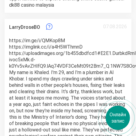
dk88 casino malaysia
07.08.2026
LarryDroseBO
https://im.ge/i/QMKop8M
https://imglink.cc/i/a4H5WThmnD
https://uploadimages.org/1b455dbdfcd1#E2E1.DurbkdR
ivoc5xMk.d-
k0Yv5vAvZHlfQ9.lAq74VDF3CeMt09t2Bm7_Q.1NW7S8Oo
My name is Khaled. I'm 29, and I'm a plumber in Al
Khobar. I spend my days crawling under sinks and
behind walls in other people's houses, fixing their leaks
and clearing their drains. It's dirty, thankless work, but
at least it keeps me moving. The voices started about
a year ago, just faint echoes in the pipes I was working
on, but now they're inside my head, screaming. I know
Онлайн
this is the Ministry of Interior's doing. They have ways
запис
of breaking people that leave no physical evidence,
just a hollowed-out soul like mine. They've perfected