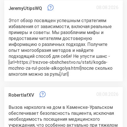
08.08.2026
JeremyUtipsWQ
Этот обзор посвящен успешным стратегиям
избавления от зависимости, включая реальные
примеры и советы. Мы разоблачим мифы и
предоставим читателям достоверную
информацию о различных подходах. Получите
опыт многообразия методов и найдите
подходящий способ для себя! Не упусти шанс -
[url=https://trezvoe-obshchestvo.ru/stati/kogda-
mozhno-za-rul-posle-alkogolya.html]после сколько
алкоголя можно за руль[/url]
08.08.2026
RobertlafXV
Вызов нарколога на дом в Каменске-Уральском
обеспечивает безопасность пациента, исключая
необходимость посещения медицинского
учреждения, что особенно актуально при тяжелом